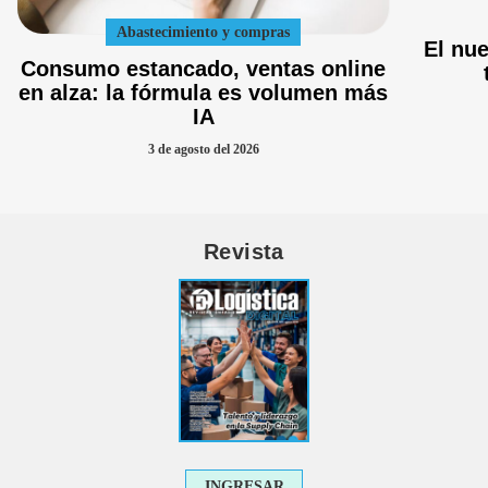
Abastecimiento y compras
El nu
Consumo estancado, ventas online
en alza: la fórmula es volumen más
IA
3 de agosto del 2026
Revista
INGRESAR