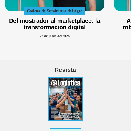
Cadena de Suministro del Agro
Del mostrador al marketplace: la
A
transformación digital
ro
22 de junio del 2026
Revista