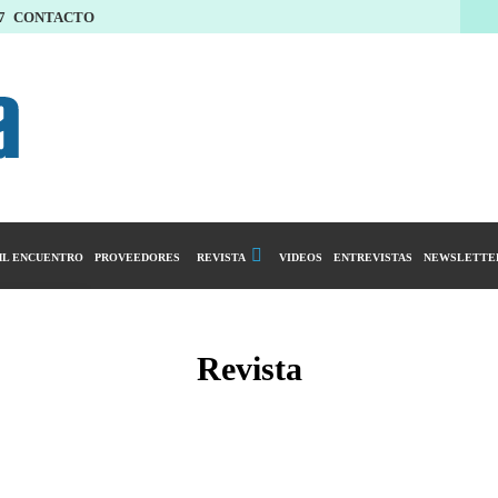
7
CONTACTO
L ENCUENTRO
PROVEEDORES
REVISTA
VIDEOS
ENTREVISTAS
NEWSLETTE
Calendario Editorial
y compras
Ediciones Anteriores
Revista
ntarios
istro del Agro
ibución