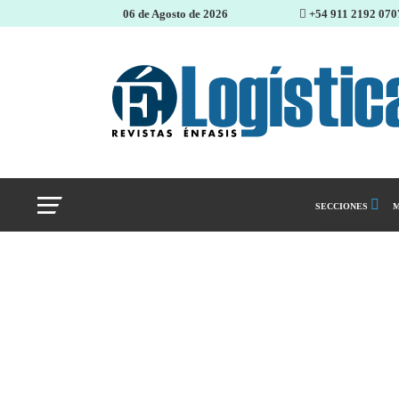
06 de Agosto de 2026
+54 911 2192 070
SECCIONES
M
Abastecimiento 
Almacenes e inve
Cadena de Sumin
Logística y distr
Management