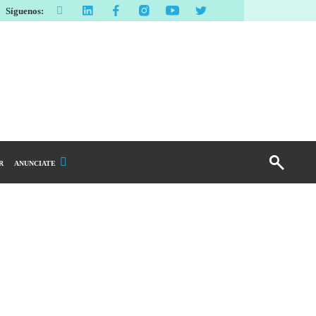
Síguenos:
R
ANUNCIATE
Publicidad Display
Email Marketing
Branded Content
Publicidad Revista