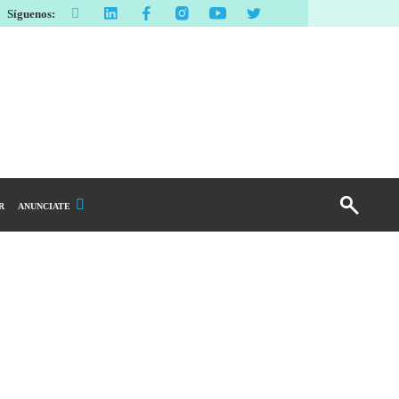
Síguenos:
R
ANUNCIATE
Publicidad Display
Email Marketing
Branded Content
Publicidad Revista