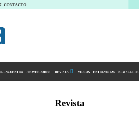
7
CONTACTO
L ENCUENTRO
PROVEEDORES
REVISTA
VIDEOS
ENTREVISTAS
NEWSLETTE
Calendario Editorial
y compras
Ediciones Anteriores
Revista
ntarios
istro del Agro
ibución