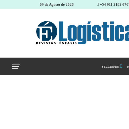
09 de Agosto de 2026
+54 911 2192 070
SECCIONES
M
Abastecimiento 
Almacenes e inve
Cadena de Sumin
Logística y distr
Management