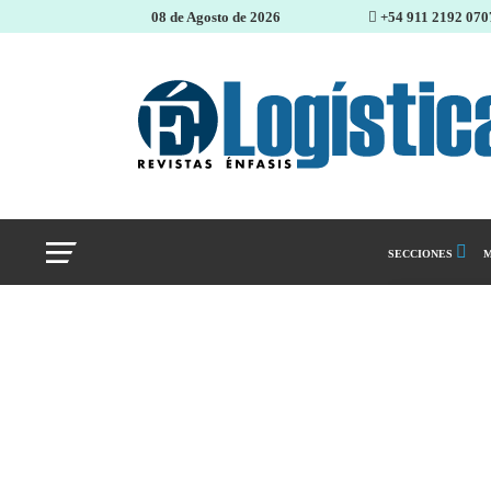
08 de Agosto de 2026
+54 911 2192 070
SECCIONES
M
Abastecimiento 
Almacenes e inve
Cadena de Sumin
Logística y distr
Management