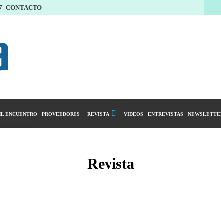
7
CONTACTO
L ENCUENTRO
PROVEEDORES
REVISTA
VIDEOS
ENTREVISTAS
NEWSLETTE
Calendario Editorial
y compras
Ediciones Anteriores
Revista
ntarios
istro del Agro
ibución