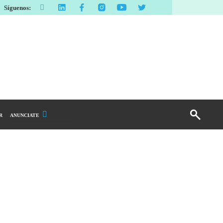
Síguenos:
R
ANUNCIATE
Publicidad Display
Email Marketing
Branded Content
Publicidad Revista