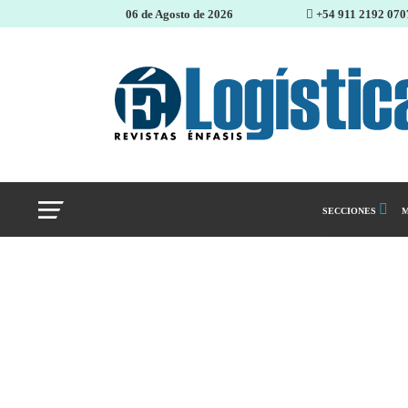
06 de Agosto de 2026
+54 911 2192 070
SECCIONES
M
Abastecimiento 
Almacenes e inve
Cadena de Sumin
Logística y distr
Management