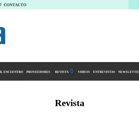
7
CONTACTO
L ENCUENTRO
PROVEEDORES
REVISTA
VIDEOS
ENTREVISTAS
NEWSLETTE
Calendario Editorial
y compras
Ediciones Anteriores
Revista
ntarios
istro del Agro
ibución