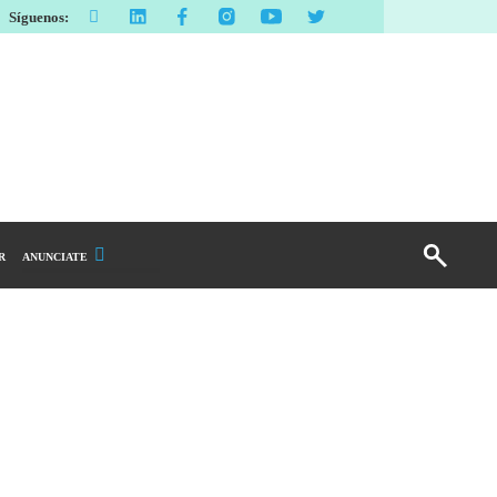
Síguenos:
R
ANUNCIATE
Publicidad Display
Email Marketing
Branded Content
Publicidad Revista