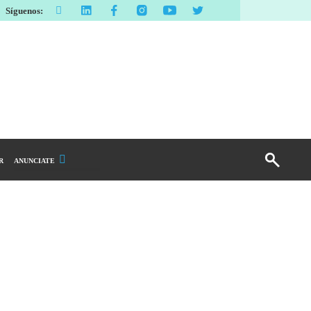
Síguenos:
R
ANUNCIATE
Publicidad Display
Email Marketing
Branded Content
Publicidad Revista