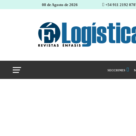
08 de Agosto de 2026
+54 911 2192 070
SECCIONES
M
Abastecimiento 
Almacenes e inve
Cadena de Sumin
Logística y distr
Management