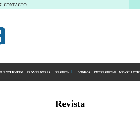
7
CONTACTO
L ENCUENTRO
PROVEEDORES
REVISTA
VIDEOS
ENTREVISTAS
NEWSLETTE
Calendario Editorial
y compras
Ediciones Anteriores
Revista
ntarios
istro del Agro
ibución