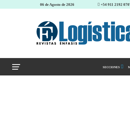
06 de Agosto de 2026
+54 911 2192 070
SECCIONES
M
Abastecimiento 
Almacenes e inve
Cadena de Sumin
Logística y distr
Management