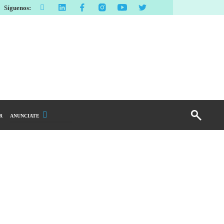
Síguenos:
R
ANUNCIATE
Publicidad Display
Email Marketing
Branded Content
Publicidad Revista