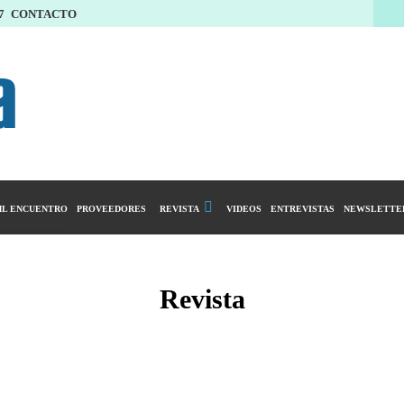
7
CONTACTO
L ENCUENTRO
PROVEEDORES
REVISTA
VIDEOS
ENTREVISTAS
NEWSLETTE
Calendario Editorial
y compras
Ediciones Anteriores
Revista
ntarios
istro del Agro
ibución