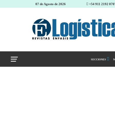
07 de Agosto de 2026
+54 911 2192 070
SECCIONES
M
Abastecimiento 
Almacenes e inve
Cadena de Sumin
Logística y distr
Management