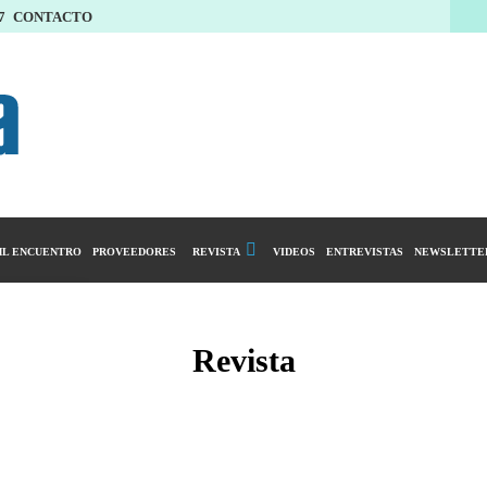
7
CONTACTO
L ENCUENTRO
PROVEEDORES
REVISTA
VIDEOS
ENTREVISTAS
NEWSLETTE
Calendario Editorial
y compras
Ediciones Anteriores
Revista
ntarios
istro del Agro
ibución