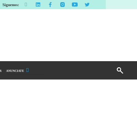
Síguenos:
R
ANUNCIATE
Publicidad Display
Email Marketing
Branded Content
Publicidad Revista