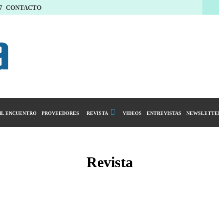
7
CONTACTO
L ENCUENTRO
PROVEEDORES
REVISTA
VIDEOS
ENTREVISTAS
NEWSLETTE
Calendario Editorial
y compras
Ediciones Anteriores
Revista
ntarios
istro del Agro
ibución