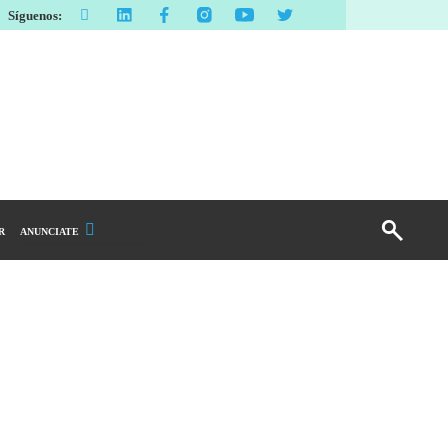
Síguenos:
R
ANUNCIATE
Publicidad Display
Email Marketing
Branded Content
Publicidad Revista