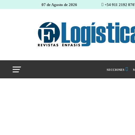
07 de Agosto de 2026
+54 911 2192 070
SECCIONES
M
Abastecimiento 
Almacenes e inve
Cadena de Sumin
Logística y distr
Management