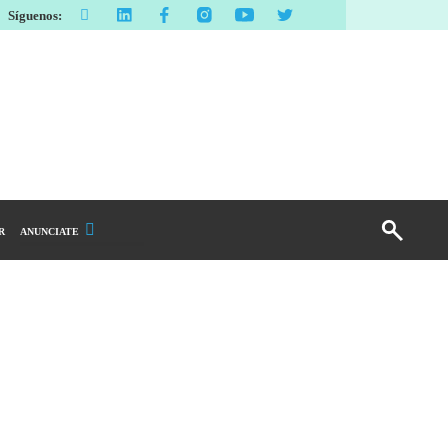
Síguenos:
R
ANUNCIATE
Publicidad Display
Email Marketing
Branded Content
Publicidad Revista