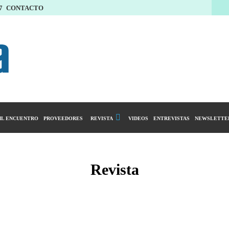
7
CONTACTO
L ENCUENTRO
PROVEEDORES
REVISTA
VIDEOS
ENTREVISTAS
NEWSLETTE
Calendario Editorial
y compras
Ediciones Anteriores
Revista
ntarios
istro del Agro
ibución