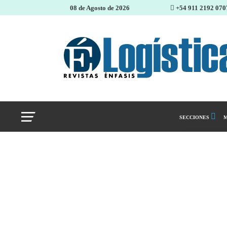
08 de Agosto de 2026
+54 911 2192 070
SECCIONES
M
Abastecimiento 
Almacenes e inve
Cadena de Sumin
Logística y distr
Management