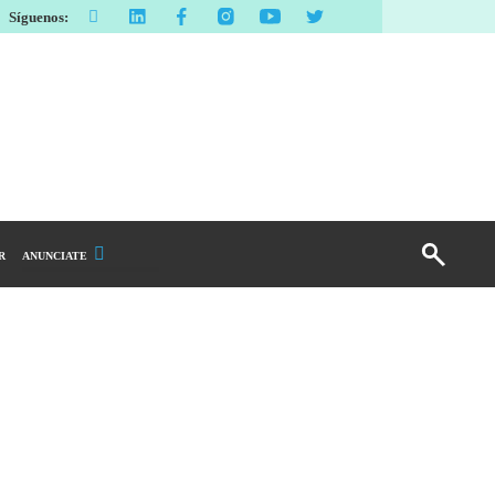
Síguenos:
R
ANUNCIATE
Publicidad Display
Email Marketing
Branded Content
Publicidad Revista