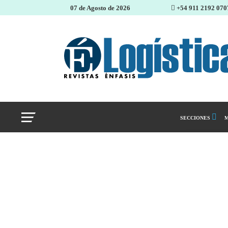
07 de Agosto de 2026
+54 911 2192 070
SECCIONES
M
Abastecimiento 
Almacenes e inve
Cadena de Sumin
Logística y distr
Management