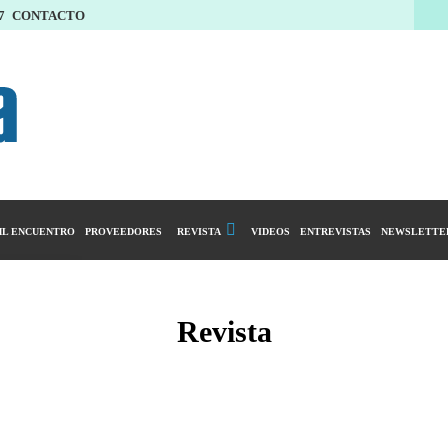
7
CONTACTO
L ENCUENTRO
PROVEEDORES
REVISTA
VIDEOS
ENTREVISTAS
NEWSLETTE
Calendario Editorial
y compras
Ediciones Anteriores
Revista
ntarios
istro del Agro
ibución