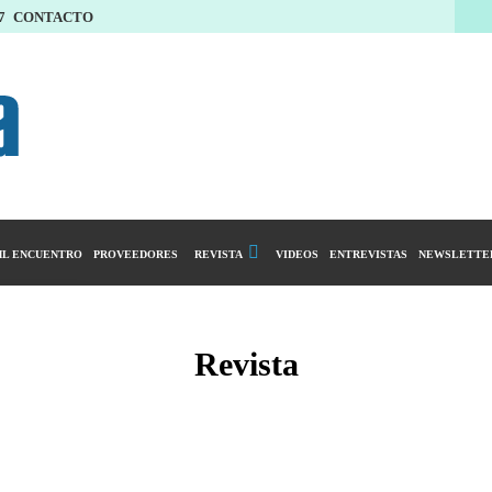
7
CONTACTO
L ENCUENTRO
PROVEEDORES
REVISTA
VIDEOS
ENTREVISTAS
NEWSLETTE
Calendario Editorial
y compras
Ediciones Anteriores
Revista
ntarios
istro del Agro
ibución