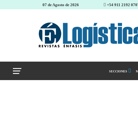
07 de Agosto de 2026
+54 911 2192 070
SECCIONES
M
Abastecimiento 
Almacenes e inve
Cadena de Sumin
Logística y distr
Management