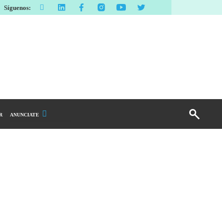
Síguenos:
R
ANUNCIATE
Publicidad Display
Email Marketing
Branded Content
Publicidad Revista