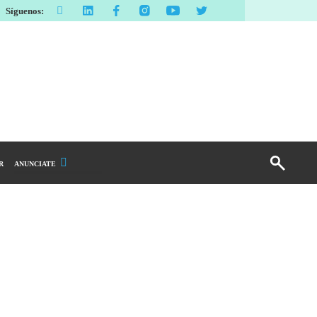
Síguenos:
R
ANUNCIATE
Publicidad Display
Email Marketing
Branded Content
Publicidad Revista