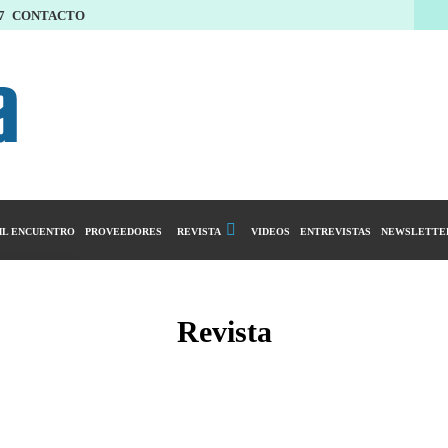
7
CONTACTO
L ENCUENTRO
PROVEEDORES
REVISTA
VIDEOS
ENTREVISTAS
NEWSLETTE
Calendario Editorial
y compras
Ediciones Anteriores
Revista
ntarios
istro del Agro
ibución