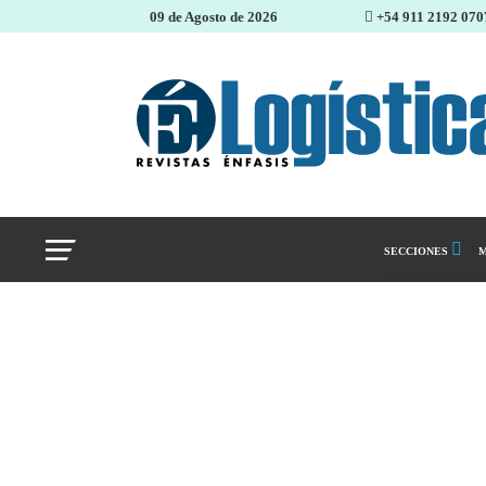
09 de Agosto de 2026
+54 911 2192 070
SECCIONES
M
Abastecimiento 
Almacenes e inve
Cadena de Sumin
Logística y distr
Management