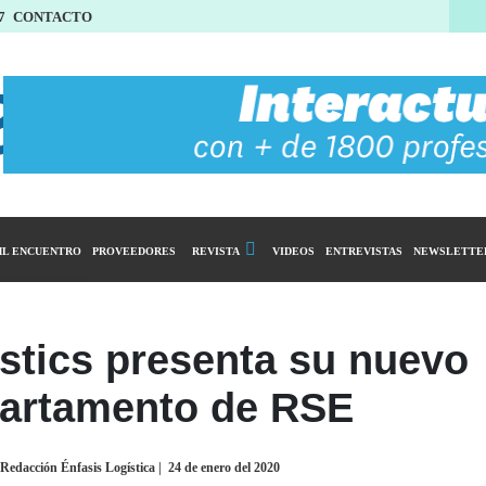
7
CONTACTO
L ENCUENTRO
PROVEEDORES
REVISTA
VIDEOS
ENTREVISTAS
NEWSLETTE
Calendario Editorial
y compras
Ediciones Anteriores
stics presenta su nuevo
ntarios
artamento de RSE
istro del Agro
ibución
Redacción Énfasis Logística
|
24 de enero del 2020