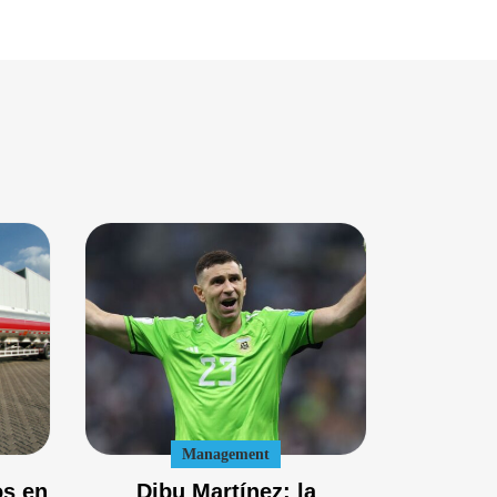
Management
os en
Dibu Martínez: la