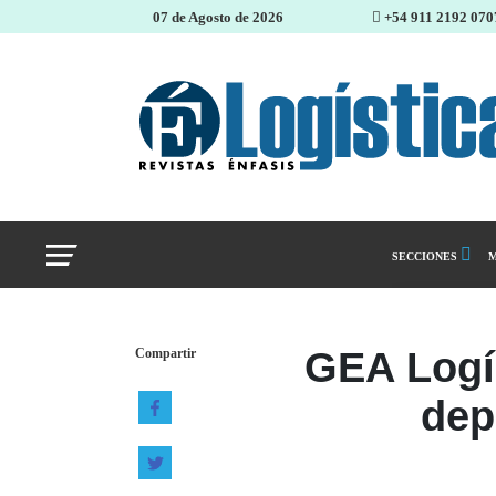
07 de Agosto de 2026
+54 911 2192 070
SECCIONES
M
Abastecimiento 
GEA Logí
Compartir
Almacenes e inve
dep
Cadena de Sumin
Logística y distr
Management