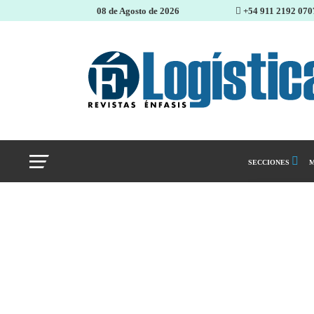
08 de Agosto de 2026
+54 911 2192 070
SECCIONES
M
Abastecimiento 
Almacenes e inve
Cadena de Sumin
Logística y distr
Management