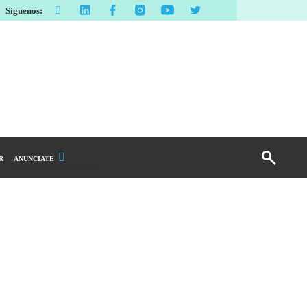
Síguenos:
R
ANUNCIATE
Publicidad Display
Email Marketing
Branded Content
Publicidad Revista