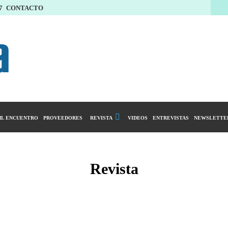
7
CONTACTO
L ENCUENTRO
PROVEEDORES
REVISTA
VIDEOS
ENTREVISTAS
NEWSLETTE
Calendario Editorial
y compras
Ediciones Anteriores
Revista
ntarios
istro del Agro
ibución