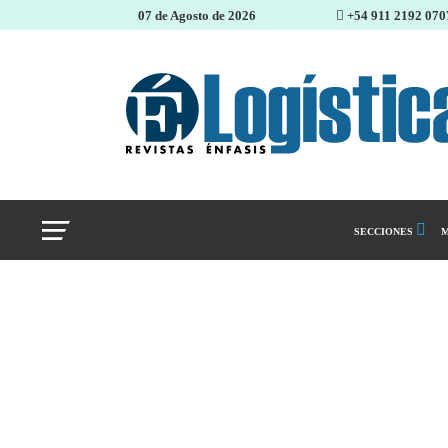
07 de Agosto de 2026
+54 911 2192 070
SECCIONES
M
Abastecimiento 
Almacenes e inve
Cadena de Sumin
Logística y distr
Management