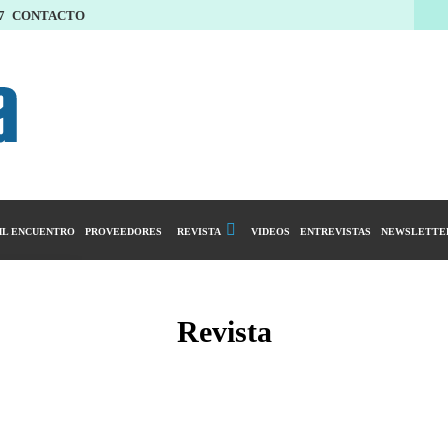
7
CONTACTO
L ENCUENTRO
PROVEEDORES
REVISTA
VIDEOS
ENTREVISTAS
NEWSLETTE
Calendario Editorial
y compras
Ediciones Anteriores
Revista
ntarios
istro del Agro
ibución