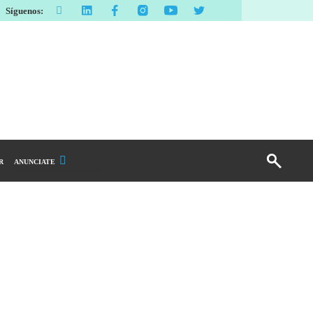
Síguenos:
R
ANUNCIATE
Publicidad Display
Email Marketing
Branded Content
Publicidad Revista