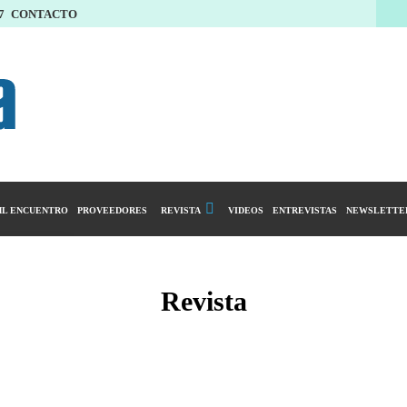
7
CONTACTO
L ENCUENTRO
PROVEEDORES
REVISTA
VIDEOS
ENTREVISTAS
NEWSLETTE
Calendario Editorial
y compras
Ediciones Anteriores
Revista
ntarios
istro del Agro
ibución