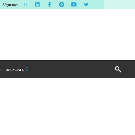
Síguenos:
R
ANUNCIATE
Publicidad Display
Email Marketing
Branded Content
Publicidad Revista