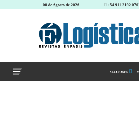
08 de Agosto de 2026
+54 911 2192 070
SECCIONES
M
Abastecimiento 
Almacenes e inve
Cadena de Sumin
Logística y distr
Management