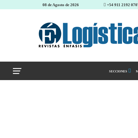
08 de Agosto de 2026
+54 911 2192 070
SECCIONES
M
Abastecimiento 
Almacenes e inve
Cadena de Sumin
Logística y distr
Management