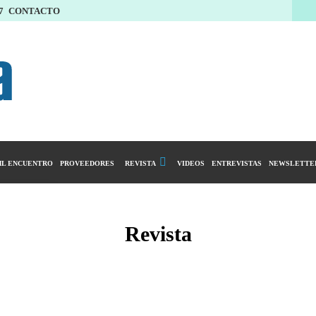
7
CONTACTO
L ENCUENTRO
PROVEEDORES
REVISTA
VIDEOS
ENTREVISTAS
NEWSLETTE
Calendario Editorial
y compras
Ediciones Anteriores
Revista
ntarios
istro del Agro
ibución