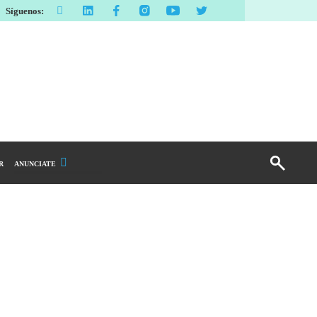
Síguenos:
R
ANUNCIATE
Publicidad Display
Email Marketing
Branded Content
Publicidad Revista