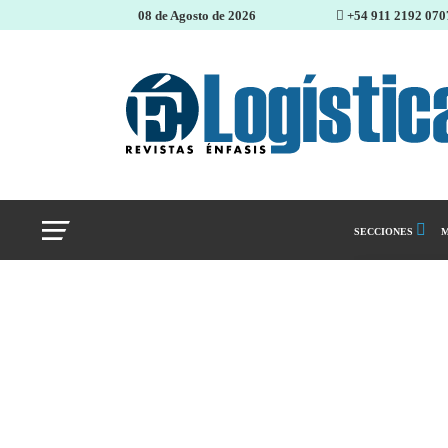
08 de Agosto de 2026
+54 911 2192 070
SECCIONES
M
Abastecimiento 
Almacenes e inve
Cadena de Sumin
Logística y distr
Management