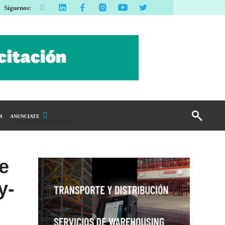
Síguenos:
R
ANUNCIATE
Publicidad Display
Email Marketing
e
Branded Content
y-
Publicidad Revista