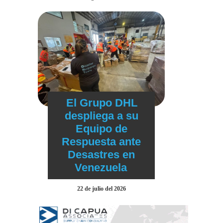
El Grupo DHL
despliega a su
Equipo de
Respuesta ante
Desastres en
Venezuela
22 de julio del 2026