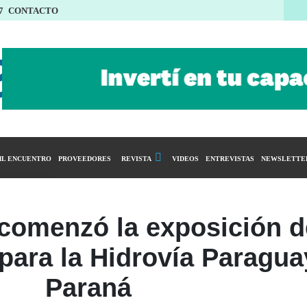
7
CONTACTO
L ENCUENTRO
PROVEEDORES
REVISTA
VIDEOS
ENTREVISTAS
NEWSLETTE
Calendario Editorial
y compras
Ediciones Anteriores
 comenzó la exposición d
ntarios
para la Hidrovía Paragua
istro del Agro
ibución
Paraná