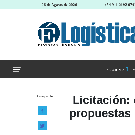
06 de Agosto de 2026
+54 911 2192 070
SECCIONES
M
Abastecimiento 
Licitación:
Compartir
Almacenes e inve
propuestas 
Cadena de Sumin
Logística y distr
Management