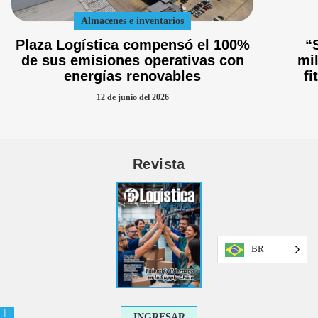
Almacenes e inventarios
Plaza Logística compensó el 100%
“
de sus emisiones operativas con
mi
energías renovables
fi
12 de junio del 2026
Revista
BR
INGRESAR